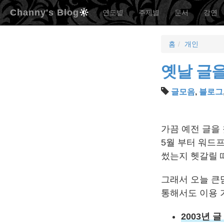
Channy's Blog
연도별
주제별
문서
강연
홈
개인
옛날 글을
글모음
,
블로그
가끔 예전 글을 
5월 부터 워드
썼는지 헷갈릴 
그래서 오늘 큰
통해서도 이용 
2003년 글