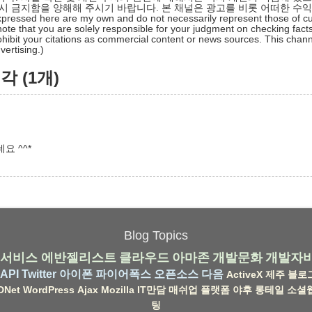
시 금지함을 양해해 주시기 바랍니다. 본 채널은 광고를 비롯 어떠한 수
pressed here are my own and do not necessarily represent those of cu
ote that you are solely responsible for your judgment on checking facts
hibit your citations as commercial content or news sources. This chan
ertising.)
 (1개)
요 ^^*
Blog Topics
서비스
에반젤리스트
클라우드
아마존
개발문화
개발자
API
Twitter
아이폰
파이어폭스
오픈소스
다음
ActiveX
제주
블로
DNet
WordPress
Ajax
Mozilla
IT만담
매쉬업
플랫폼
야후
롱테일
소셜
팅