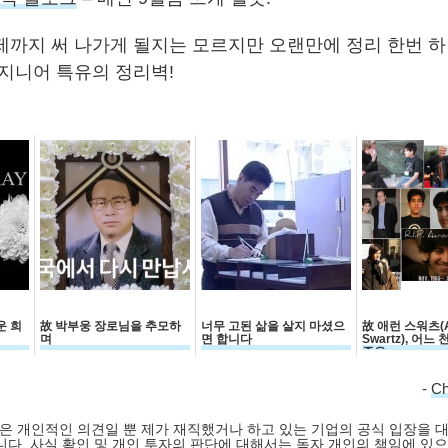
제까지 써 나가게 될지는 모르지만 오랜만에 정리 한번 하
엔지니어 특유의 정리벽!
운 희
故 박부웅 장로님을 추모하
너무 고된 삶을 살지 마셨으
故 애런 스워츠(A
며
면 합니다
Swartz), 어느
죽음
-
C
 글은 개인적인 의견일 뿐 제가 재직했거나 하고 있는 기업의 공식 입장을 
다. 사실 확인 및 개인 투자의 판단에 대해서는 독자 개인의 책임에 있으