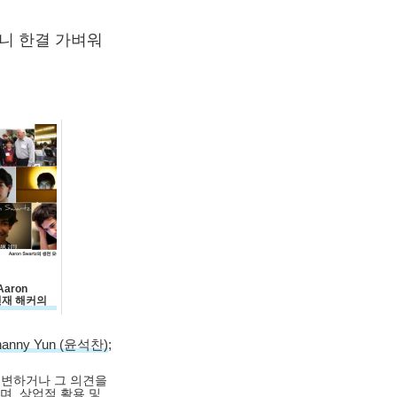
니 한결 가벼워
aron
 천재 해커의
hanny Yun (윤석찬)
;
대변하거나 그 의견을
며, 상업적 활용 및