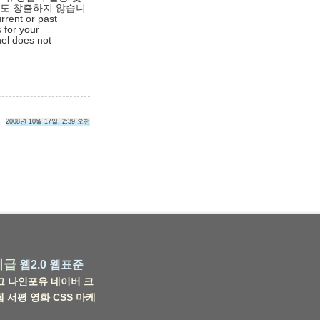
익도 창출하지 않습니
rrent or past
 for your
nel does not
2008년 10월 17일, 2:39 오전
비급
웹2.0
웹표준
그
나인포유
네이버
크
웹
서평
영화
CSS
마케