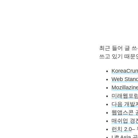
최근 들어 글 쓰
쓰고 있기 때문인
KoreaCru
Web Stand
Mozillazi
미래웹포
다음 개발
웹앱스콘 
매쉬업 경
런치 2.0
–
Lift Asi