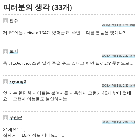
여러분의 생각 (33개)
진수
2008년 7월 1일, 2:20 오전
제 PC에는 activex 134개 있더군요. 쭈압… 다른 분들은 몇개나?
토비
2008년 7월 1일, 2:22 오전
흠.. IE/ActiveX 쓰면 일찍 죽을 수도 있다고 하면 될까요? 홧병으로…
kiyong2
2008년 7월 1일, 2:33 오전
앗 저는 왠만한 사이트는 불여시를 사용해서 그런가 46개 밖에 없네
요… 그런데 이놈들도 불안하다는…
무진군
2008년 7월 1일, 2:50 오전
24개요^-^;;
집의거는 15개 정도 이네요..^^:.