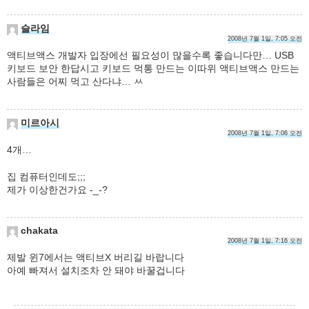
슬라임
2008년 7월 1일, 7:05 오전
액티브액스 개발자 입장에선 필요성이 많을수록 좋습니다만… USB
키보드 보안 한답시고 키보드 먹통 만드는 이따위 액티브액스 만드는
사람들은 어찌 먹고 산다냐… ㅆ
미르아시
2008년 7월 1일, 7:06 오전
4개…
집 컴퓨터인데도;;;
제가 이상한건가요 -_-?
chakata
2008년 7월 1일, 7:16 오전
제발 윈7에서는 액티브X 버리길 바랍니다
아예 빠져서 설치조차 안 돼야 바꿀겁니다