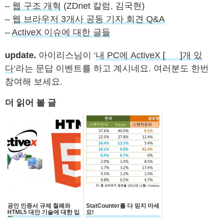
–
웹 구조 개혁
(ZDnet 칼럼, 김국현)
–
웹 브라우저 3개사 공동 기자 회견 Q&A
–
ActiveX 이슈에 대한 글들
update.
아이리스님이 ‘
내 PC에 ActiveX [ ]개 있
다
‘라는 문답 이벤트를 하고 계시네요. 여러분도 한번
참여해 보세요.
더 읽어 볼 글
공인 인증서 규제 철폐와
StatCounter를 다 믿지 마세
HTML5 대안 기술에 대한 입
요!
장