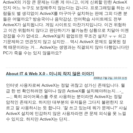
ActiveX의 가장 큰 문제는 다른 게 아니고, 이게 신뢰할 만한 ActiveX
인지 어느 누구도 보장해주지 않는다는 겁니다. 프로그래밍을 하는 사
람들도 별 생각없이 ActiveX를 마구마구 설치하는 판에 그외 다른 분
들은 어떨까요? 방송국이나 음악감상, 언어학습 사이트에도 전부
ActiveX가 설치됩니다. 게임 사이트도 마찬가지입니다. 이건 위험하
고 이건 위험하지 않다고 판단하기가 불가능한 상황으로 치달아 이젠
걷잡을 수가 없네요…ActiveX설치 팝업뜨면 무조건 설치! ㅜㅜ 쇠고
기문제하고 연관짓지 않고 싶지만… 역시 ActiveX 문제도 잘못된 정
책 때문이라는 거… ActiveX는 생명과는 직결되지 않아 다행입니다만
PC가 죽을 수는 있지 않을까요?
About IT & Web X.0 - 미니의 작지 않은 이야기
2008년 7월 2일, 10:33 오전
인터넷 사용자로써 ActiveX는 정말 귀찮고 성가신 존재입니다. 월
급 한 번 확인하려면 얼마나 많은 ActiveX를 설치해야하는지…-_
ㅡ;; 특히 파이어폭스를 주로 사용하는 분이라면 ActiveX는 정말
암적인 존재지요. 하지만 대부분의 유저들은 그다지 불편한지 모
르고 잘 사용하시는 듯 합니다. ‘잘 쓰고 있는데 뭐가 문제니?’ 사실
ActiveX 설치에 민감하지 않은 사용자라면 큰 문제 의식을 못 느낄
수 있지요. 하지만 ActiveX는 단지..