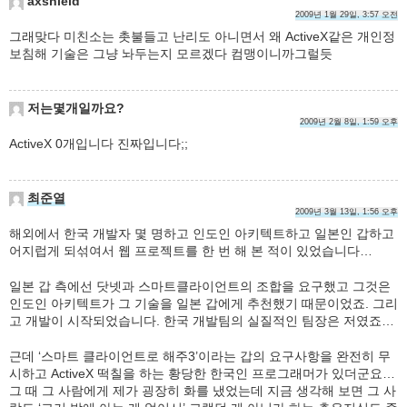
axshield
2009년 1월 29일, 3:57 오전
그래맞다 미친소는 촛불들고 난리도 아니면서 왜 ActiveX같은 개인정
보침해 기술은 그냥 놔두는지 모르겠다 컴맹이니까그럴듯
저는몇개일까요?
2009년 2월 8일, 1:59 오후
ActiveX 0개입니다 진짜입니다;;
최준열
2009년 3월 13일, 1:56 오후
해외에서 한국 개발자 몇 명하고 인도인 아키텍트하고 일본인 갑하고
어지럽게 되섞여서 웹 프로젝트를 한 번 해 본 적이 있었습니다…
일본 갑 측에선 닷넷과 스마트클라이언트의 조합을 요구했고 그것은
인도인 아키텍트가 그 기술을 일본 갑에게 추천했기 때문이었죠. 그리
고 개발이 시작되었습니다. 한국 개발팀의 실질적인 팀장은 저였죠…
근데 ‘스마트 클라이언트로 해주3’이라는 갑의 요구사항을 완전히 무
시하고 ActiveX 떡칠을 하는 황당한 한국인 프로그래머가 있더군요…
그 때 그 사람에게 제가 굉장히 화를 냈었는데 지금 생각해 보면 그 사