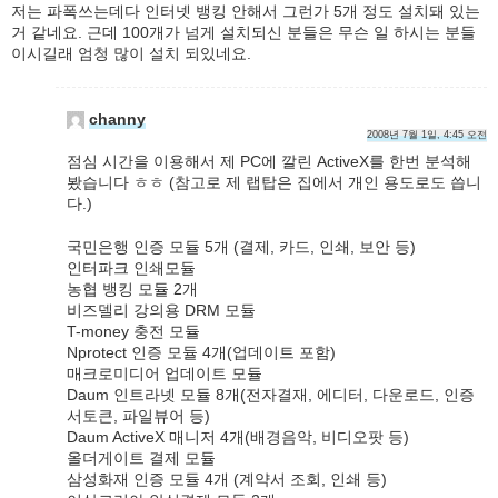
저는 파폭쓰는데다 인터넷 뱅킹 안해서 그런가 5개 정도 설치돼 있는
거 같네요. 근데 100개가 넘게 설치되신 분들은 무슨 일 하시는 분들
이시길래 엄청 많이 설치 되있네요.
channy
2008년 7월 1일, 4:45 오전
점심 시간을 이용해서 제 PC에 깔린 ActiveX를 한번 분석해
봤습니다 ㅎㅎ (참고로 제 랩탑은 집에서 개인 용도로도 씁니
다.)
국민은행 인증 모듈 5개 (결제, 카드, 인쇄, 보안 등)
인터파크 인쇄모듈
농협 뱅킹 모듈 2개
비즈델리 강의용 DRM 모듈
T-money 충전 모듈
Nprotect 인증 모듈 4개(업데이트 포함)
매크로미디어 업데이트 모듈
Daum 인트라넷 모듈 8개(전자결재, 에디터, 다운로드, 인증
서토큰, 파일뷰어 등)
Daum ActiveX 매니저 4개(배경음악, 비디오팟 등)
올더게이트 결제 모듈
삼성화재 인증 모듈 4개 (계약서 조회, 인쇄 등)