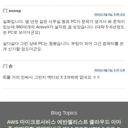
sooop
2010년 2월 9일, 6:08 오전
실화입니다. 몇 년전 같은 사무실 동료 PC가 문제가 생겨서 봐 준적이
있는데 980여개의 ActiveX가 설치된 걸 보았습니다. (대략 5~6년정도
쓴 PC로 보이더군요)
살다살다 그런 상태 PC는 첨봤습니다. 부팅이 되어 그간 컴퓨터를 쓴
게 신기할 정도더군요.
손
2010년 4월 7일, 1:37 오후
IE를 거의 안써서 그런지 액티브 X 3개밖에 없네요 ㅎㅎ
Blog Topics
AWS
마이크로서비스
에반젤리스트
클라우드
아마