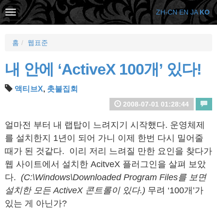
ZH-CN
EN
JA
KO
홈
웹표준
내 안에 ‘ActiveX 100개’ 있다!
액티브X
,
촛불집회
2008-07-01 01:28:44
얼마전 부터 내 랩탑이 느려지기 시작했다. 운영체제
를 설치한지 1년이 되어 가니 이제 한번 다시 밀어줄
때가 된 것같다. 이리 저리 느려질 만한 요인을 찾다가
웹 사이트에서 설치한 AcitveX 플러그인을 살펴 보았
다.
(C:\Windows\Downloaded Program Files를 보면
설치한 모든 ActiveX 콘트롤이 있다.)
무려 ‘100개’가
있는 게 아닌가?