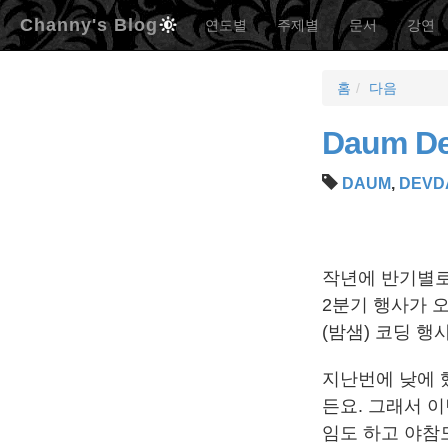
Channy's Blog
연도별
주제별
문서
강연
홈
다음
Daum D
DAUM
,
DEVD
작년에 반기별로 
2분기 행사가 오
(밤샘) 코딩 행
지난번에 낮에 
든요. 그래서 
임도 하고 야참