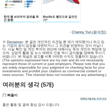
한국 웹 브라우저 점유율 최
Mozilla도 웹킷으로 갈것인
근 동향
가?
-
Channy Yun (윤석찬)
;
※
Disclaimer
- 본 글은 개인적인 의견일 뿐 제가 재직했거나 하고 있
는 기업의 공식 입장을 대변하거나 그 의견을 반영하는 것이 아닙니
다. 사실 확인 및 개인 투자의 판단에 대해서는 독자 개인의 책임에 있
으며, 상업적 활용 및 뉴스 매체의 인용 역시 금지함을 양해해 주시기
바랍니다. 본 채널은 광고를 비롯 어떠한 수익도 창출하지 않습니다.
(The opinions expressed here are my own and do not necessarily
represent those of current or past employers. Please note that you
are solely responsible for your judgment on checking facts for your
investments and prohibit your citations as commercial content or
news sources. This channel does not monetize via any advertising.)
여러분의 생각 (5개)
삐돌이
2008년 5월 8일, 9:15 오전
좋은 활동 및 글에 항상 감사 드립니다.