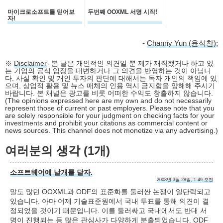
마이크로소프트를 믿어보
두번째 OOXML 서명 시작!
자!
-
Channy Yun (윤석찬)
;
※
Disclaimer
- 본 글은 개인적인 의견일 뿐 제가 재직했거나 하고 있
는 기업의 공식 입장을 대변하거나 그 의견을 반영하는 것이 아닙니
다. 사실 확인 및 개인 투자의 판단에 대해서는 독자 개인의 책임에 있
으며, 상업적 활용 및 뉴스 매체의 인용 역시 금지함을 양해해 주시기
바랍니다. 본 채널은 광고를 비롯 어떠한 수익도 창출하지 않습니다.
(The opinions expressed here are my own and do not necessarily
represent those of current or past employers. Please note that you
are solely responsible for your judgment on checking facts for your
investments and prohibit your citations as commercial content or
news sources. This channel does not monetize via any advertising.)
여러분의 생각 (1개)
소프트웨어에 날개를 달자.
2008년 3월 28일, 1:49 오전
말도 많던 OOXML과 ODF의 표준화를 둘러싼 논쟁이 일단락되고
있습니다. 아마 어제 기술표준원에서 국내 투표를 통해 의견이 결
정되었을 것이기 때문입니다. 이를 둘러싸고 국내에서도 반대 서
명이 진행되는 등 많은 관심사가 다양하게 분출되었습니다. ODF