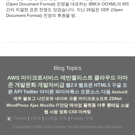
(Open Document Format) 진영을 대표하는 IBM과 OOXML의 MS
간의 치열한 표준 전쟁도 있었습니다. 지난 26일은 ODF (Open
Document Format) 진영의 후원을 받..
Blog Topics
AWS
마이크로서비스
에반젤리스트
클라우드
아마
존
개발문화
개발자비급
웹2.0
웹표준
HTML5
구글
오
픈 API
Twitter
아이폰
파이어폭스
오픈소스
다음
ActiveX
제주
블로그
나인포유
네이버
크롬
마이크로소프트
ZDNet
WordPress
Ajax
Mozilla
IT만담
매쉬업
플랫폼
야후
롱테일
소셜
웹
서평
영화
CSS
마케팅
Theme
|
#위로
|
이메일 구독
|
Feedly 구독
Copyright(c) 1996-2026
Channy Yun
All rights reserved.
Disclaimer