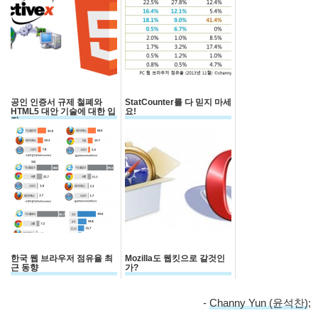
공인 인증서 규제 철폐와
StatCounter를 다 믿지 마세
HTML5 대안 기술에 대한 입
요!
장
한국 웹 브라우저 점유율 최
Mozilla도 웹킷으로 갈것인
근 동향
가?
-
Channy Yun (윤석찬)
;