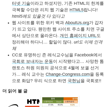
터넷 기술
이라고 하셨지만, 기존 HTML의 한계를
극복할 수단은 리치 웹 기술은
HTML5
랍니다!
html5에도 있을것 다 있다고
웹 사이트를 위한 위키 백과
AboutUs.org
가 갑자
기 뜨고 있다. 웬만한 웹 사이트 주소를 치면 구글
에서 상단으로 올라온다.
개인 홈페이지 URL
도
정리해야 하다니… 할일이 많다.
url도 이제 인격
체
CC로 유명하신 존 레식교수님을 Facebook에서
국회로 보내자는 운동
이 시작됐다고… 사망한 톰
랜토스 하원 의원의 공석으로 4월에 보궐 선거
가… 레식 교수는
Change-Congress.com
을 등록
으로 화답? 우리 식으로 하면
국현님
을 국회로!!
더 읽어 볼 글