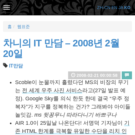
ZH-CN
EN
JA
KO
홈
웹표준
차니의 IT 만담 – 2008년 2월
20일
IT만담
2008-02-21 00:00:58
Scoble이 눈물까지 흘렸다던 MS의 비장의 무기
는
전 세계 우주 사진 서비스
라고(27일 발표 예
정). Google Sky를 의식 한듯 한데 결국 “우주 정
복자”가 지구를 정복하는 건가? 그래봐야 아이들
놀잇감.
ms 뒷꽁무니 따라다니기 바쁘구나
AIR 1.0이 25일날 나온단다! 서명덕 기자님이
기
존 HTML 한계를 극복할 유일한 수단을 리치 인