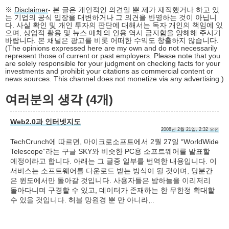
※
Disclaimer
- 본 글은 개인적인 의견일 뿐 제가 재직했거나 하고 있
는 기업의 공식 입장을 대변하거나 그 의견을 반영하는 것이 아닙니
다. 사실 확인 및 개인 투자의 판단에 대해서는 독자 개인의 책임에 있
으며, 상업적 활용 및 뉴스 매체의 인용 역시 금지함을 양해해 주시기
바랍니다. 본 채널은 광고를 비롯 어떠한 수익도 창출하지 않습니다.
(The opinions expressed here are my own and do not necessarily
represent those of current or past employers. Please note that you
are solely responsible for your judgment on checking facts for your
investments and prohibit your citations as commercial content or
news sources. This channel does not monetize via any advertising.)
여러분의 생각 (4개)
Web2.0과 인터넷지도
2008년 2월 21일, 2:32 오전
TechCrunch에 따르면, 마이크로소프트에서 2월 27일 “WorldWide
Telescope”라는 구글 SKY와 비슷한 PC용 소프트웨어를 발표할
예정이라고 합니다. 아래는 그 글중 일부를 번역한 내용입니다. 이
서비스는 소프트웨어를 다운로드 받는 방식이 될 것이며, 당분간
은 윈도에서만 돌아갈 것입니다. 사용자들은 밤하늘을 이리저리
돌아다니며 구경할 수 있고, 데이터가 존재하는 한 무한정 확대할
수 있을 것입니다. 허블 망원경 뿐 만 아니라,..