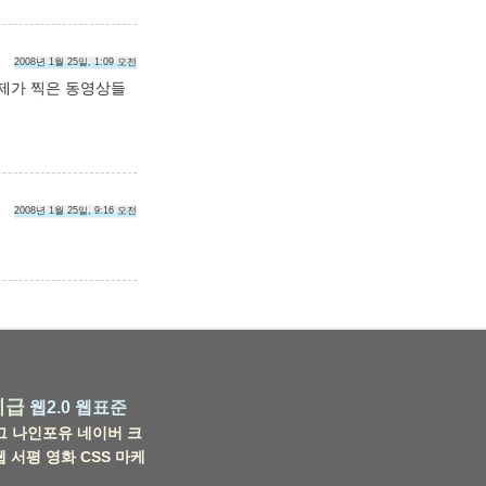
2008년 1월 25일, 1:09 오전
 제가 찍은 동영상들
2008년 1월 25일, 9:16 오전
비급
웹2.0
웹표준
그
나인포유
네이버
크
웹
서평
영화
CSS
마케