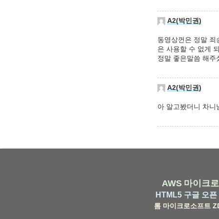
A2(박민권)
동영상껀은 정말 죄
은 사용할 수 없게 
정말 좋은말씀 해주
A2(박민권)
아 알고봤더니 차니님
AWS
마이크로
HTML5
구글
오픈 
롬
마이크로소프트
Z