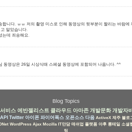
송합니다. ㅠㅠ 저의 촬영 미스로 인해 동영상의 뒷부분이 짤리는 바람에
되고 말았습니다.
셨는데 죄송해요.
 동영상은 26일 시상식때 스페셜 동영상에 포함되어 나옵니다. ^^
Blog Topics
서비스
에반젤리스트
클라우드
아마존
개발문화
개발자
API
Twitter
아이폰
파이어폭스
오픈소스
다음
ActiveX
제주
블로
DNet
WordPress
Ajax
Mozilla
IT만담
매쉬업
플랫폼
야후
롱테일
소셜
팅