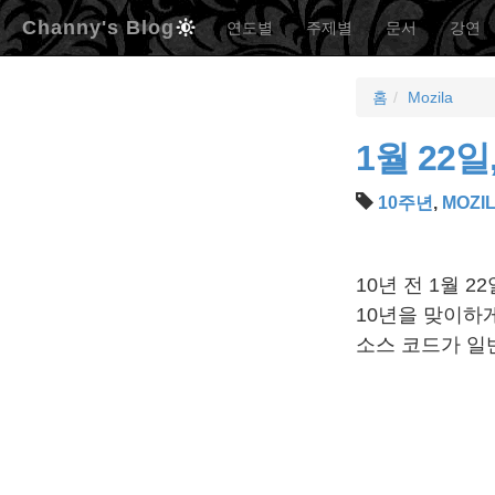
Channy's Blog
연도별
주제별
문서
강연
홈
Mozila
1월 22일,
10주년
,
MOZI
10년 전 1월 2
10년을 맞이하게 되
소스 코드가 일