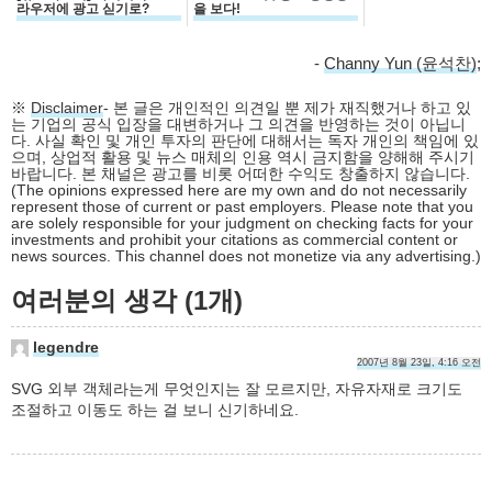
라우저에 광고 싣기로?
을 보다!
-
Channy Yun (윤석찬)
;
※
Disclaimer
- 본 글은 개인적인 의견일 뿐 제가 재직했거나 하고 있
는 기업의 공식 입장을 대변하거나 그 의견을 반영하는 것이 아닙니
다. 사실 확인 및 개인 투자의 판단에 대해서는 독자 개인의 책임에 있
으며, 상업적 활용 및 뉴스 매체의 인용 역시 금지함을 양해해 주시기
바랍니다. 본 채널은 광고를 비롯 어떠한 수익도 창출하지 않습니다.
(The opinions expressed here are my own and do not necessarily
represent those of current or past employers. Please note that you
are solely responsible for your judgment on checking facts for your
investments and prohibit your citations as commercial content or
news sources. This channel does not monetize via any advertising.)
여러분의 생각 (1개)
legendre
2007년 8월 23일, 4:16 오전
SVG 외부 객체라는게 무엇인지는 잘 모르지만, 자유자재로 크기도
조절하고 이동도 하는 걸 보니 신기하네요.