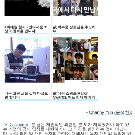
#이태원 참사 - 안타까운 희
故 박부웅 장로님을 추모하
생의 명복을 빕니다!
며
너무 고된 삶을 살지 마셨으
故 애런 스워츠(Aaron
면 합니다
Swartz), 어느 천재 해커의
죽음
-
Channy Yun (윤석찬)
;
※
Disclaimer
- 본 글은 개인적인 의견일 뿐 제가 재직했거나 하고 있
는 기업의 공식 입장을 대변하거나 그 의견을 반영하는 것이 아닙니
다. 사실 확인 및 개인 투자의 판단에 대해서는 독자 개인의 책임에 있