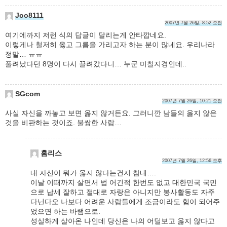
Joo8111
2007년 7월 26일, 8:52 오전
여기에까지 저런 식의 답글이 달리는게 안타깝네요.
이렇게나 철저히 옳고 그름을 가리고자 하는 분이 많네요. 우리나라
정말… ㅠㅠ
풀려났다던 8명이 다시 끌려갔다니… 누군 미칠지경인데..
SGcom
2007년 7월 26일, 10:21 오전
사실 자신을 까놓고 보면 옳지 않거든요. 그러니깐 남들의 옳지 않은
것을 비판하는 것이죠. 불쌍한 사람…
홈리스
2007년 7월 26일, 12:56 오후
내 자신이 뭐가 옳지 않다는건지 참내….
이날 이때까지 살면서 법 어긴적 한번도 없고 대한민국 국민
으로 납세 잘하고 절대로 자랑은 아니지만 봉사활동도 자주
다닌다오 나보다 어려운 사람들에게 조금이라도 힘이 되어주
었으면 하는 바램으로.
성실하게 살아온 나인데 당신은 나의 어딜보고 옳지 않다고