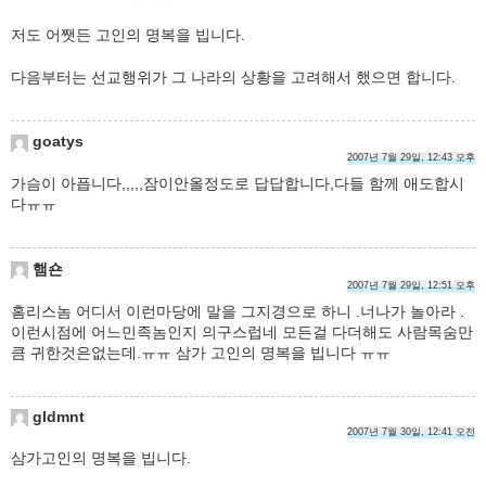
저도 어쨋든 고인의 명복을 빕니다.
다음부터는 선교행위가 그 나라의 상황을 고려해서 했으면 합니다.
goatys
2007년 7월 29일, 12:43 오후
가슴이 아픕니다,,,,,잠이안올정도로 답답합니다,다들 함께 애도합시
다ㅠㅠ
햄숀
2007년 7월 29일, 12:51 오후
홈리스놈 어디서 이런마당에 말을 그지경으로 하니 .너나가 놀아라 .
이런시점에 어느민족놈인지 의구스럽네 모든걸 다더해도 사람목숨만
큼 귀한것은없는데.ㅠㅠ 삼가 고인의 명복을 빕니다 ㅠㅠ
gldmnt
2007년 7월 30일, 12:41 오전
삼가고인의 명복을 빕니다.