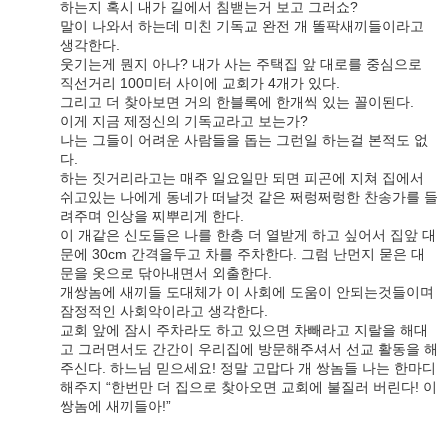
하는지 혹시 내가 길에서 침밷는거 보고 그러쇼?
말이 나와서 하는데 미친 기독교 완전 개 똘팍새끼들이라고
생각한다.
웃기는게 뭔지 아나? 내가 사는 주택집 앞 대로를 중심으로
직선거리 100미터 사이에 교회가 4개가 있다.
그리고 더 찾아보면 거의 한블록에 한개씩 있는 꼴이된다.
이게 지금 제정신의 기독교라고 보는가?
나는 그들이 어려운 사람들을 돕는 그런일 하는걸 본적도 없
다.
하는 짓거리라고는 매주 일요일만 되면 피곤에 지쳐 집에서
쉬고있는 나에게 동네가 떠날것 같은 쩌렁쩌렁한 찬송가를 들
려주며 인상을 찌뿌리게 한다.
이 개같은 신도들은 나를 한층 더 열받게 하고 싶어서 집앞 대
문에 30cm 간격을두고 차를 주차한다. 그럼 난먼지 묻은 대
문을 옷으로 닦아내면서 외출한다.
개쌍놈에 새끼들 도대체가 이 사회에 도움이 안되는것들이며
잠정적인 사회악이라고 생각한다.
교회 앞에 잠시 주차라도 하고 있으면 차빼라고 지랄을 해대
고 그러면서도 간간이 우리집에 방문해주셔서 선교 활동을 해
주신다. 하느님 믿으세요! 정말 고맙다 개 쌍놈들 나는 한마디
해주지 “한번만 더 집으로 찾아오면 교회에 불질러 버린다! 이
쌍놈에 새끼들아!”