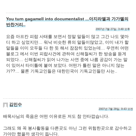
You turn gagamell into documentalist ...아지라엘과 가가멜의
반찬거리..
2007년 7월 27일, 3:49 오후
요즘 아프칸 피랍 사태를 보면서 정말 말들이 많고 그간 나도 몇마
디 하고 싶었지만… 워낙 비슷한 류의 말들이많았고, 이미 내가 할
말들을 이미 모두들 다 한 듯 해서 잠잠히 있었는데… 우연히 어떤
블로그 에서 이번 피랍사건에 관하여 신해철씨가 한 방송을 듣게
되었다… 신해철씨가 읽어 나가는 사연 중에 나름 공감이 가는 말
이 있어서 타이틀에 붙여 보았다. 어떤가 틀린 말은 아니지 않는
가??… 물론 기독교인들은 대한민국이 기독교인들만 사는..
김민수
2007년 7월 28일, 9:43 오전
배목사님의 죽음은 어떤 이유로든 저도 참 안타깝습니다.
그래도 왜 꼭 봉사활동을 다른곳도 아닌 그런 위험한곳으로 감수하고
가야만 했을까 생각이 듭니다.