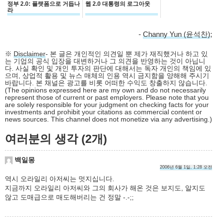
정부 2.0: 플랫폼으로 거듭나
웹 2.0 대통령의 로그아웃
라
-
Channy Yun (윤석찬)
;
※
Disclaimer
- 본 글은 개인적인 의견일 뿐 제가 재직했거나 하고 있
는 기업의 공식 입장을 대변하거나 그 의견을 반영하는 것이 아닙니
다. 사실 확인 및 개인 투자의 판단에 대해서는 독자 개인의 책임에 있
으며, 상업적 활용 및 뉴스 매체의 인용 역시 금지함을 양해해 주시기
바랍니다. 본 채널은 광고를 비롯 어떠한 수익도 창출하지 않습니다.
(The opinions expressed here are my own and do not necessarily
represent those of current or past employers. Please note that you
are solely responsible for your judgment on checking facts for your
investments and prohibit your citations as commercial content or
news sources. This channel does not monetize via any advertising.)
여러분의 생각 (2개)
백일몽
2006년 6월 1일, 1:28 오전
역시 오라일리 아저씨는 멋지십니다.
지금까지 오라일리 아저씨와 그의 회사가 해온 것은 보지도, 알지도
않고 도매급으로 매도해버리는 건 정말 -.-;;