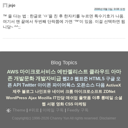
jcjc
2006년 6월 1일, 9:08 오전
™ 을 다는 법 : 한글로 ‘ㅁ’을 친 후 한자키를 누르면 특수기호가 나옴.
여기서 맨 끝에서 두번째 단락쯤에 가면 ‘™’이 있음. 이걸 선택하면 됩
니당~ ^^;;
Blog Topics
AWS
마이크로서비스
에반젤리스트
클라우드
아마
존
개발문화
개발자비급
웹2.0
웹표준
HTML5
구글
오
픈 API
Twitter
아이폰
파이어폭스
오픈소스
다음
ActiveX
제주
블로그
나인포유
네이버
크롬
마이크로소프트
ZDNet
WordPress
Ajax
Mozilla
IT만담
매쉬업
플랫폼
야후
롱테일
소셜
웹
서평
영화
CSS
마케팅
Theme
|
#위로
|
이메일 구독
|
Feedly 구독
Copyright(c) 1996-2026
Channy Yun
All rights reserved.
Disclaimer