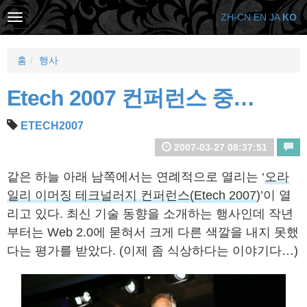
ZH-CN
EN
JA
KO
홈
행사
Etech 2007 컨퍼런스 중…
ETECH2007
2007-03-27 08:37:51
같은 하늘 아래 남쪽에서는 연례적으로 열리는 ‘
오라
일리 이머징 테크널러지 컨퍼런스(Etech 2007
)’이 열
리고 있다. 최신 기술 동향을 소개하는 행사인데 작년
부터는 Web 2.0에 묻혀서 크게 다른 색깔을 내지 못했
다는 평가를 받았다. (이제 좀 식상하다는 이야기다…)