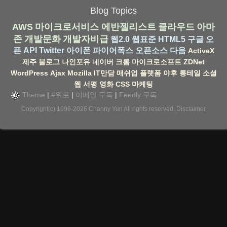
Blog Topics
AWS
마이크로서비스
에반젤리스트
클라우드
아마
존
개발문화
개발자비급
웹2.0
웹표준
HTML5
구글
오
픈 API
Twitter
아이폰
파이어폭스
오픈소스
다음
ActiveX
제주
블로그
나인포유
네이버
크롬
마이크로소프트
ZDNet
WordPress
Ajax
Mozilla
IT만담
매쉬업
플랫폼
야후
롱테일
소셜
웹
서평
영화
CSS
마케팅
Theme
|
#위로
|
이메일 구독
|
Feedly 구독
Copyright(c) 1996-2026
Channy Yun
All rights reserved.
Disclaimer