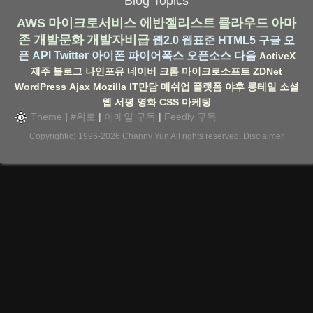
Blog Topics
AWS
마이크로서비스
에반젤리스트
클라우드
아마
존
개발문화
개발자비급
웹2.0
웹표준
HTML5
구글
오
픈 API
Twitter
아이폰
파이어폭스
오픈소스
다음
ActiveX
제주
블로그
나인포유
네이버
크롬
마이크로소프트
ZDNet
WordPress
Ajax
Mozilla
IT만담
매쉬업
플랫폼
야후
롱테일
소셜
웹
서평
영화
CSS
마케팅
Theme
|
#위로
|
이메일 구독
|
Feedly 구독
Copyright(c) 1996-2026
Channy Yun
All rights reserved.
Disclaimer