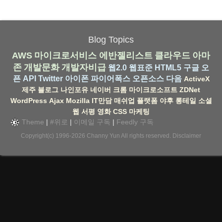
Blog Topics
AWS
마이크로서비스
에반젤리스트
클라우드
아마
존
개발문화
개발자비급
웹2.0
웹표준
HTML5
구글
오
픈 API
Twitter
아이폰
파이어폭스
오픈소스
다음
ActiveX
제주
블로그
나인포유
네이버
크롬
마이크로소프트
ZDNet
WordPress
Ajax
Mozilla
IT만담
매쉬업
플랫폼
야후
롱테일
소셜
웹
서평
영화
CSS
마케팅
Theme
|
#위로
|
이메일 구독
|
Feedly 구독
Copyright(c) 1996-2026
Channy Yun
All rights reserved.
Disclaimer