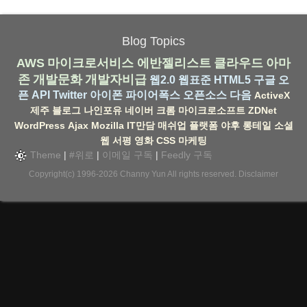
Blog Topics
AWS
마이크로서비스
에반젤리스트
클라우드
아마
존
개발문화
개발자비급
웹2.0
웹표준
HTML5
구글
오
픈 API
Twitter
아이폰
파이어폭스
오픈소스
다음
ActiveX
제주
블로그
나인포유
네이버
크롬
마이크로소프트
ZDNet
WordPress
Ajax
Mozilla
IT만담
매쉬업
플랫폼
야후
롱테일
소셜
웹
서평
영화
CSS
마케팅
Theme
|
#위로
|
이메일 구독
|
Feedly 구독
Copyright(c) 1996-2026
Channy Yun
All rights reserved.
Disclaimer