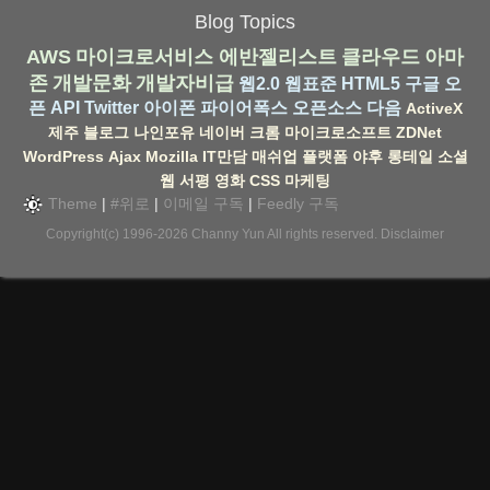
Blog Topics
AWS
마이크로서비스
에반젤리스트
클라우드
아마
존
개발문화
개발자비급
웹2.0
웹표준
HTML5
구글
오
픈 API
Twitter
아이폰
파이어폭스
오픈소스
다음
ActiveX
제주
블로그
나인포유
네이버
크롬
마이크로소프트
ZDNet
WordPress
Ajax
Mozilla
IT만담
매쉬업
플랫폼
야후
롱테일
소셜
웹
서평
영화
CSS
마케팅
Theme
|
#위로
|
이메일 구독
|
Feedly 구독
Copyright(c) 1996-2026
Channy Yun
All rights reserved.
Disclaimer