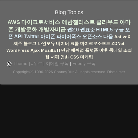
Blog Topics
AWS
마이크로서비스
에반젤리스트
클라우드
아마
존
개발문화
개발자비급
웹2.0
웹표준
HTML5
구글
오
픈 API
Twitter
아이폰
파이어폭스
오픈소스
다음
ActiveX
제주
블로그
나인포유
네이버
크롬
마이크로소프트
ZDNet
WordPress
Ajax
Mozilla
IT만담
매쉬업
플랫폼
야후
롱테일
소셜
웹
서평
영화
CSS
마케팅
Theme
|
#위로
|
이메일 구독
|
Feedly 구독
Copyright(c) 1996-2026
Channy Yun
All rights reserved.
Disclaimer