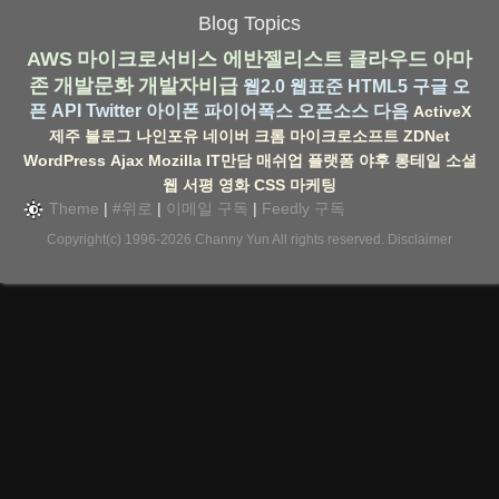
Blog Topics
AWS
마이크로서비스
에반젤리스트
클라우드
아마
존
개발문화
개발자비급
웹2.0
웹표준
HTML5
구글
오
픈 API
Twitter
아이폰
파이어폭스
오픈소스
다음
ActiveX
제주
블로그
나인포유
네이버
크롬
마이크로소프트
ZDNet
WordPress
Ajax
Mozilla
IT만담
매쉬업
플랫폼
야후
롱테일
소셜
웹
서평
영화
CSS
마케팅
Theme
|
#위로
|
이메일 구독
|
Feedly 구독
Copyright(c) 1996-2026
Channy Yun
All rights reserved.
Disclaimer