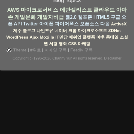
Blog Topics
AWS
마이크로서비스
에반젤리스트
클라우드
아마
존
개발문화
개발자비급
웹2.0
웹표준
HTML5
구글
오
픈 API
Twitter
아이폰
파이어폭스
오픈소스
다음
ActiveX
제주
블로그
나인포유
네이버
크롬
마이크로소프트
ZDNet
WordPress
Ajax
Mozilla
IT만담
매쉬업
플랫폼
야후
롱테일
소셜
웹
서평
영화
CSS
마케팅
Theme
|
#위로
|
이메일 구독
|
Feedly 구독
Copyright(c) 1996-2026
Channy Yun
All rights reserved.
Disclaimer