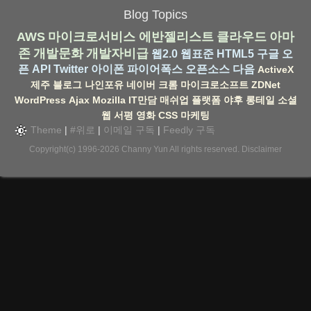
Blog Topics
AWS
마이크로서비스
에반젤리스트
클라우드
아마
존
개발문화
개발자비급
웹2.0
웹표준
HTML5
구글
오
픈 API
Twitter
아이폰
파이어폭스
오픈소스
다음
ActiveX
제주
블로그
나인포유
네이버
크롬
마이크로소프트
ZDNet
WordPress
Ajax
Mozilla
IT만담
매쉬업
플랫폼
야후
롱테일
소셜
웹
서평
영화
CSS
마케팅
Theme
|
#위로
|
이메일 구독
|
Feedly 구독
Copyright(c) 1996-2026
Channy Yun
All rights reserved.
Disclaimer