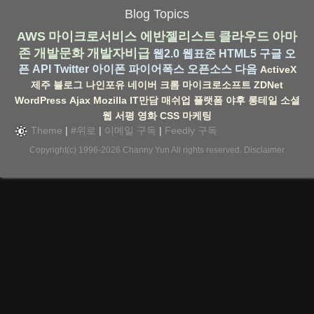
Blog Topics
AWS
마이크로서비스
에반젤리스트
클라우드
아마
존
개발문화
개발자비급
웹2.0
웹표준
HTML5
구글
오
픈 API
Twitter
아이폰
파이어폭스
오픈소스
다음
ActiveX
제주
블로그
나인포유
네이버
크롬
마이크로소프트
ZDNet
WordPress
Ajax
Mozilla
IT만담
매쉬업
플랫폼
야후
롱테일
소셜
웹
서평
영화
CSS
마케팅
Theme
|
#위로
|
이메일 구독
|
Feedly 구독
Copyright(c) 1996-2026
Channy Yun
All rights reserved.
Disclaimer